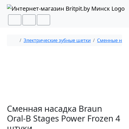
Перейти к содержимому
Перейти к футеру
Cart
Search
Menu
Главная
Электрические зубные щетки
Сменные нас
Сменная насадка Braun
Oral-B Stages Power Frozen 4
штуки