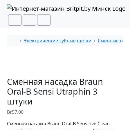
Перейти к содержимому
Перейти к футеру
Cart
Search
Menu
Главная
Электрические зубные щетки
Сменные нас
Сменная насадка Braun
Oral-B Sensi Utraphin 3
штуки
Br
57.00
Сменная насадка Braun Oral-B Sensitive Clean