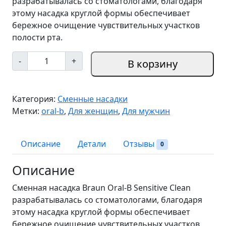
разрабатывалась со стоматологами, благодаря
этому насадка круглой формы обеспечивает
бережное очищение чувствительных участков
полости рта.
К
-
+
В корзину
о
л
и
Категория:
Сменные насадки
ч
Метки:
oral-b
,
Для женщин
,
Для мужчин
е
с
т
Описание
Детали
Отзывы
0
в
о
Описание
т
Сменная насадка Braun Oral-B Sensitive Clean
о
разрабатывалась со стоматологами, благодаря
в
этому насадка круглой формы обеспечивает
а
бережное очищение чувствительных участков