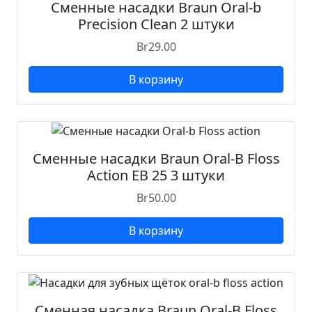
Сменные насадки Braun Oral-b
u
Precision Clean 2 штуки
n
O
Br
29.00
r
a
В корзину
l
-
B
S
e
Сменные насадки Braun Oral-B Floss
n
Action EB 25 3 штуки
s
Br
50.00
i
U
В корзину
t
r
a
p
h
Сменная насадка Braun Oral-B Floss