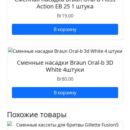
i
Action EB 25 1 штука
n
Br
19.00
3
ш
В корзину
т
у
к
и
Сменные насадки Braun Oral-b 3D
White 4штуки
Br
80.00
В корзину
Похожие товары