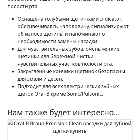
р
полости рта.
а
С
Оснащена голубыми щетинками Indicator,
м
обесцвечиваясь наполовину, сигнализируют
е
об износе щетины и напоминают о
н
необходимости замены насадки.
н
Для чувствительных зубов: очень мягкие
а
щетинки для бережной чистки
я
чувствительных участков полости рта.
н
Закруглённые кончики щетинок безопасны
а
для эмали и дёсен.
с
Подходит для всех электрических зубных
а
щеток Oral-B кроме Sonic/Pulsonic.
д
к
Вам также будет интересно…
а
B
r
a