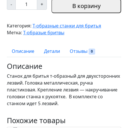
К
-
+
В корзину
о
л
и
Категория:
Т-образные станки для бритья
ч
Метка:
Т-образые бритвы
е
с
т
Описание
Детали
Отзывы
0
в
о
Описание
т
Станок для бритья т-образный для двухсторонних
о
лезвий. Головка металлическая, ручка
в
пластиковая. Крепление лезвия — накручивание
а
головки станка к рукоятке. В комплекте со
р
станком идет 5 лезвий.
а
Т
-
Похожие товары
о