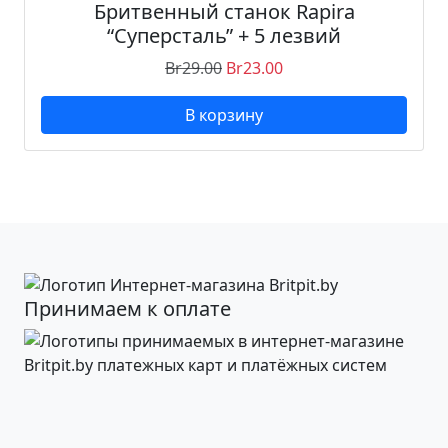
Бритвенный станок Rapira
P
“Суперсталь” + 5 лезвий
l
Br
29.00
Br
23.00
a
t
В корзину
i
n
u
m
L
u
x
+
Принимаем к оплате
5
л
е
з
в
и