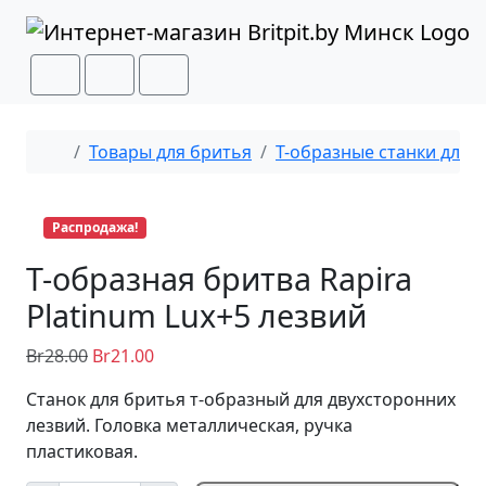
Перейти к содержимому
Перейти к футеру
Cart
Search
Menu
Главная
Товары для бритья
Т-образные станки для 
Распродажа!
Т-образная бритва Rapira
Platinum Lux+5 лезвий
Br
28.00
Br
21.00
Станок для бритья т-образный для двухсторонних
лезвий. Головка металлическая, ручка
пластиковая.