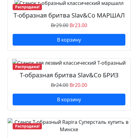
б
Распродажа!
р
Т-образная бритва Slav&Co МАРШАЛ
а
Br
29.00
Br
23.00
з
н
В корзину
а
я
б
р
Распродажа!
и
Т-образная бритва Slav&Co БРИЗ
т
Br
24.00
Br
20.00
в
а
В корзину
R
a
p
i
Распродажа!
r
a