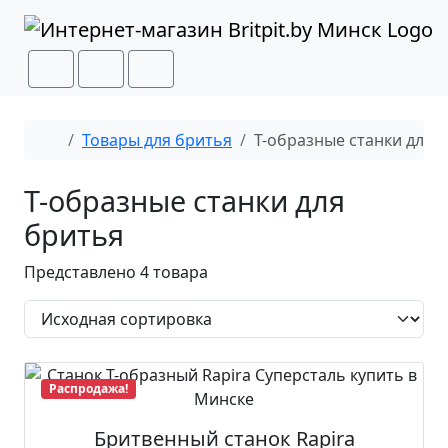
Перейти к содержимому
Перейти к футеру
Cart
Search
Menu
Главная
Товары для бритья
Т-образные станки для 
Т-образные станки для
бритья
Представлено 4 товара
Распродажа!
Бритвенный станок Rapira