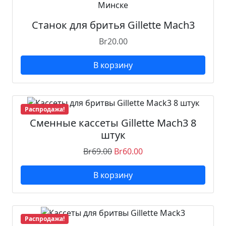
е
н
Станок для бритья Gillette Mach3
н
Br
20.00
ы
е
В корзину
к
а
с
с
Распродажа!
е
Сменные кассеты Gillette Mach3 8
т
штук
ы
Br
69.00
Br
60.00
G
i
В корзину
l
l
e
t
Распродажа!