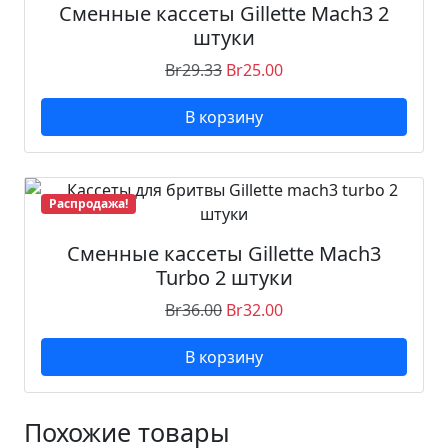
t
Сменные кассеты Gillette Mach3 2
e
штуки
M
Br
29.33
Br
25.00
a
c
В корзину
h
3
4
ш
Распродажа!
т
у
Сменные кассеты Gillette Mach3
к
Turbo 2 штуки
и
Br
36.00
Br
32.00
В корзину
Похожие товары