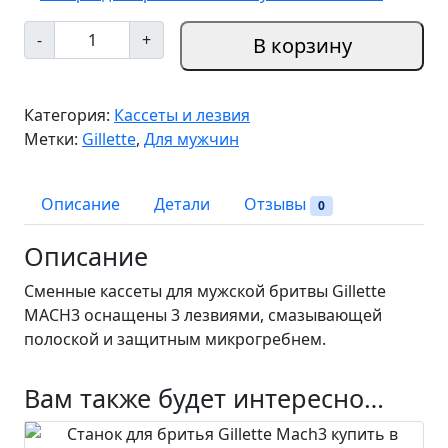
К
-
+
В корзину
о
л
и
Категория:
Кассеты и лезвия
ч
Метки:
Gillette
,
Для мужчин
е
с
т
Описание
Детали
Отзывы
0
в
о
Описание
т
Сменные кассеты для мужской бритвы Gillette
о
MACH3 оснащены 3 лезвиями, смазывающей
в
полоской и защитным микрогребнем.
а
р
а
Вам также будет интересно…
С
м