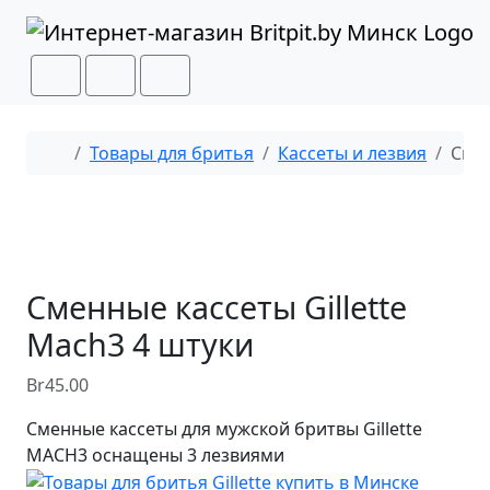
Перейти к содержимому
Перейти к футеру
Cart
Search
Menu
Главная
Товары для бритья
Кассеты и лезвия
Смен
Сменные кассеты Gillette
Mach3 4 штуки
Br
45.00
Сменные кассеты для мужской бритвы Gillette
MACH3 оснащены 3 лезвиями